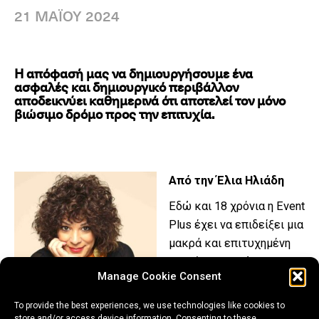
21 ΜΑΪΟΥ 2024
Η απόφασή μας να δημιουργήσουμε ένα
ασφαλές και δημιουργικό περιβάλλον
αποδεικνύει καθημερινά ότι αποτελεί τον μόνο
βιώσιμο δρόμο προς την επιτυχία.
Από την Έλια Ηλιάδη
Εδώ και 18 χρόνια η Event
Plus έχει να επιδείξει μια
μακρά και επιτυχημένη
πορεία στον χώρο των
Manage Cookie Consent
events, διοργανώνοντας
πολλά projects με
To provide the best experiences, we use technologies like cookies to
διαφορετικό
store and/or access device information. Consenting to these